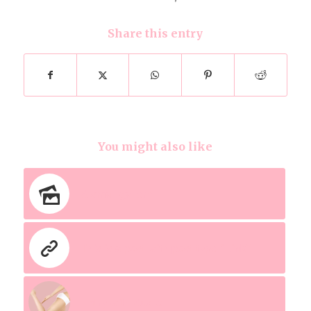
Share this entry
You might also like
A small gallery
This is a post with post type “Link”
Entry with Audio