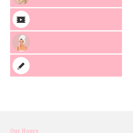
Entry with Post Format “Video”
A nice entry
A nice post
Our Hours